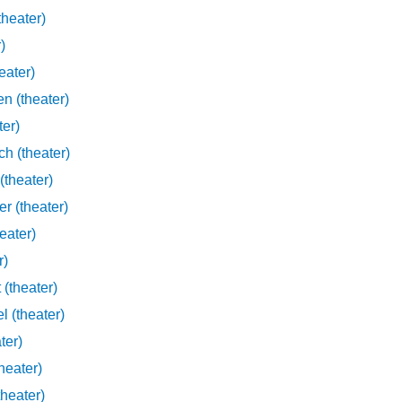
heater)
)
n Dijk (theater)
n (theater)
ter)
h (theater)
theater)
r (theater)
eater)
r)
 (theater)
Esther van der Wel (theater)
ter)
heater)
heater)