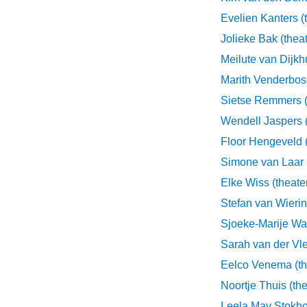
Evelien Kanters (
Jolieke Bak (theat
Meilute van Dijkh
Marith Venderbosc
Sietse Remmers (
Wendell Jaspers (
Floor Hengeveld (
Simone van Laar (
Elke Wiss (theate
Stefan van Wierin
Sjoeke-Marije Wal
Sarah van der Vle
Eelco Venema (th
Noortje Thuis (the
Leela May Stokho