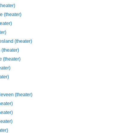
heater)
 (theater)
eater)
er)
sland (theater)
(theater)
 (theater)
ater)
ater)
Sjoerd van Capelleveen (theater)
eater)
eater)
eater)
ater)