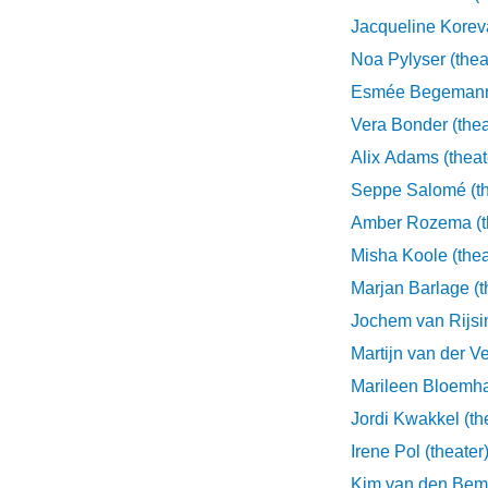
Jacqueline Koreva
Noa Pylyser (thea
Esmée Begemann 
Vera Bonder (thea
Alix Adams (theat
Seppe Salomé (th
Amber Rozema (t
Misha Koole (thea
Marjan Barlage (t
Jochem van Rijsin
Martijn van der Ve
Marileen Bloemhar
Jordi Kwakkel (th
Irene Pol (theater
Kim van den Bemt