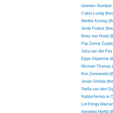
Geerten Stumpel (
Catoo Lustig (thea
Marthe Koning (th
Jente Poiësz (the
Boaz van Rooij (t
Flip Zonne Zuijde
Julia van der Pas 
Eppe Slijderink (t
Michael Thomas (
Kim Zonneveld (t
Jovan Smilda (the
Stella van den Sig
Nataschenka le Cl
Lot Frings Macran
Annelies Herfst (t