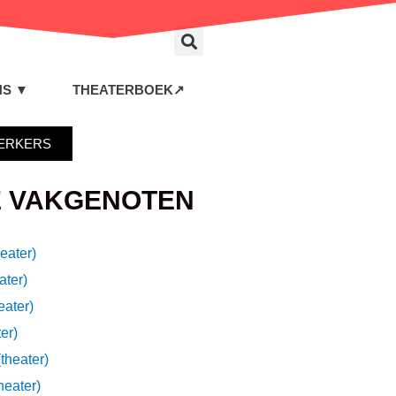
S ▼
THEATERBOEK↗
ERKERS
 VAKGENOTEN
eater)
ater)
eater)
er)
theater)
heater)