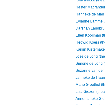
Kyra Macco (theat
Hester Macrander 
Hanneke de Man (
Evianne Lamme (t
Darshan Landbrug
Ellen Kooijman (t
Hedwig Koers (th
Karlijn Kistemaker
José de Jong (the
Simone de Jong (
Suzanne van der H
Janneke de Haan 
Marie Groothof (th
Lisa Giezen (thea
Annemarieke Glo