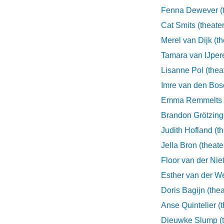
Fenna Dewever (t
Cat Smits (theater
Merel va
Tamara van IJpere
Lisanne Pol (thea
Imre van den Bosc
Emma Remmelts (
Brandon Grötzinge
Judith Hofland (th
Jella Bron (theate
Floor van der Niet
Doris Bagijn (thea
Anse Quintelier (t
Dieuwke Slump (t