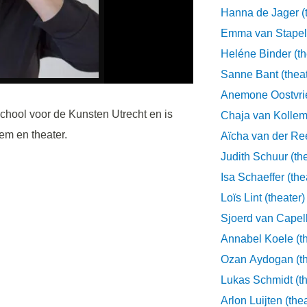
Hanna de Jager (t
Emma van Stapele
Heléne Binder (th
Sanne Bant (theat
Anemone Oostvrie
hool voor de Kunsten Utrecht en is
Chaja van Kollem 
em en theater.
Aïcha van der Ree
Judith Schuur (the
Isa Schaeffer (the
Loïs Lint (theater)
Annabel Koele (th
Ozan Aydogan (th
Lukas Schmidt (th
Arlon Luijten (the