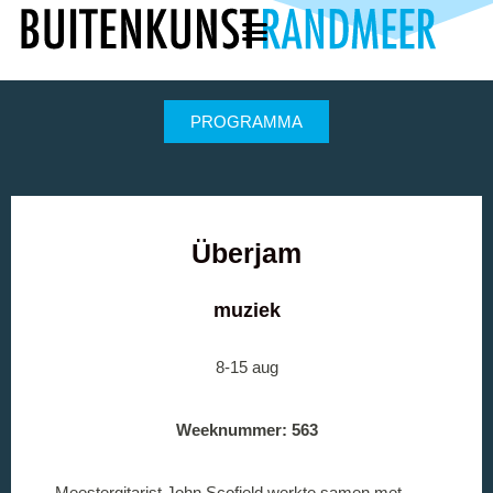
PROGRAMMA
Überjam
muziek
8-15 aug
Weeknummer:
563
Meestergitarist John Scofield werkte samen met