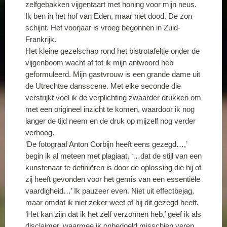
zelfgebakken vijgentaart met honing voor mijn neus.
Ik ben in het hof van Eden, maar niet dood. De zon
schijnt. Het voorjaar is vroeg begonnen in Zuid-
Frankrijk.
Het kleine gezelschap rond het bistrotafeltje onder de
vijgenboom wacht af tot ik mijn antwoord heb
geformuleerd. Mijn gastvrouw is een grande dame uit
de Utrechtse dansscene. Met elke seconde die
verstrijkt voel ik de verplichting zwaarder drukken om
met een origineel inzicht te komen, waardoor ik nog
langer de tijd neem en de druk op mijzelf nog verder
verhoog.
‘De fotograaf Anton Corbijn heeft eens gezegd…,’
begin ik al meteen met plagiaat, ‘…dat de stijl van een
kunstenaar te definiëren is door de oplossing die hij of
zij heeft gevonden voor het gemis van een essentiële
vaardigheid…’ Ik pauzeer even. Niet uit effectbejag,
maar omdat ik niet zeker weet of hij dit gezegd heeft.
‘Het kan zijn dat ik het zelf verzonnen heb,’ geef ik als
disclaimer, waarmee ik onbedoeld misschien veren