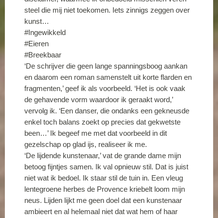
steel die mij niet toekomen. Iets zinnigs zeggen over
kunst…
#Ingewikkeld
#Eieren
#Breekbaar
‘De schrijver die geen lange spanningsboog aankan
en daarom een roman samenstelt uit korte flarden en
fragmenten,’ geef ik als voorbeeld. ‘Het is ook vaak
de gehavende vorm waardoor ik geraakt word,’
vervolg ik. ‘Een danser, die ondanks een gekneusde
enkel toch balans zoekt op precies dat gekwetste
been…’ Ik begeef me met dat voorbeeld in dit
gezelschap op glad ijs, realiseer ik me.
‘De lijdende kunstenaar,’ vat de grande dame mijn
betoog fijntjes samen. Ik val opnieuw stil. Dat is juist
niet wat ik bedoel. Ik staar stil de tuin in. Een vleug
lentegroene herbes de Provence kriebelt loom mijn
neus. Lijden lijkt me geen doel dat een kunstenaar
ambieert en al helemaal niet dat wat hem of haar