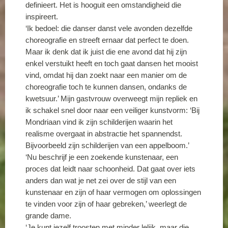
definieert. Het is hooguit een omstandigheid die
inspireert.
‘Ik bedoel: die danser danst vele avonden dezelfde
choreografie en streeft ernaar dat perfect te doen.
Maar ik denk dat ik juist die ene avond dat hij zijn
enkel verstuikt heeft en toch gaat dansen het mooist
vind, omdat hij dan zoekt naar een manier om de
choreografie toch te kunnen dansen, ondanks de
kwetsuur.’ Mijn gastvrouw overweegt mijn repliek en
ik schakel snel door naar een veiliger kunstvorm: ‘Bij
Mondriaan vind ik zijn schilderijen waarin het
realisme overgaat in abstractie het spannendst.
Bijvoorbeeld zijn schilderijen van een appelboom.’
‘Nu beschrijf je een zoekende kunstenaar, een
proces dat leidt naar schoonheid. Dat gaat over iets
anders dan wat je net zei over de stijl van een
kunstenaar en zijn of haar vermogen om oplossingen
te vinden voor zijn of haar gebreken,’ weerlegt de
grande dame.
‘Je kunt jezelf troosten met minder lelijk, maar die