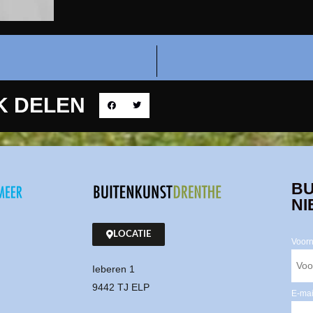
K DELEN
BU
NI
LOCATIE
Voor
Ieberen 1
9442 TJ ELP
E-mai