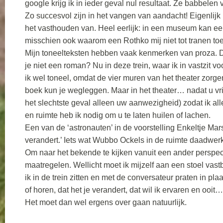
google krijg ik in ieder geval nul resultaat. Ze babbele
Zo succesvol zijn in het vangen van aandacht! Eigenlijk 
het vasthouden van. Heel eerlijk: in een museum kan ee
misschien ook waarom een Rothko mij niet tot tranen toe 
Mijn toneelteksten hebben vaak kenmerken van proza. D
je niet een roman? Nu in deze trein, waar ik in vastzit vo
ik wel toneel, omdat de vier muren van het theater zo
boek kun je wegleggen. Maar in het theater… nadat u vrij
het slechtste geval alleen uw aanwezigheid) zodat ik alle
en ruimte heb ik nodig om u te laten huilen of lachen.
Een van de ‘astronauten’ in de voorstelling Enkeltje Mars
verandert.’ Iets wat Wubbo Ockels in de ruimte daadwerk
Om naar het bekende te kijken vanuit een ander perspe
maatregelen. Wellicht moet ik mijzelf aan een stoel va
ik in de trein zitten en met de conversateur praten in pl
of horen, dat het je verandert, dat wil ik ervaren en ooit
Het moet dan wel ergens over gaan natuurlijk.