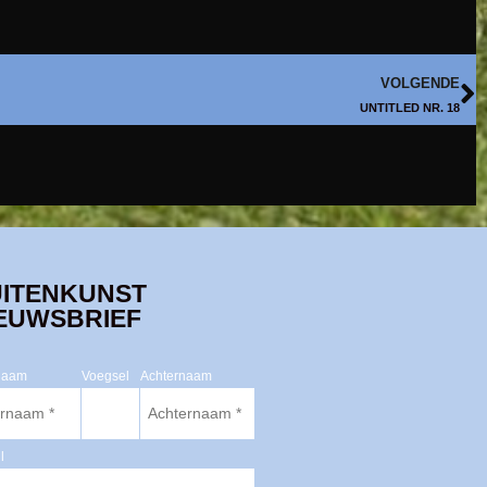
VOLGENDE
UNTITLED NR. 18
ITENKUNST
EUWSBRIEF
naam
Voegsel
Achternaam
l