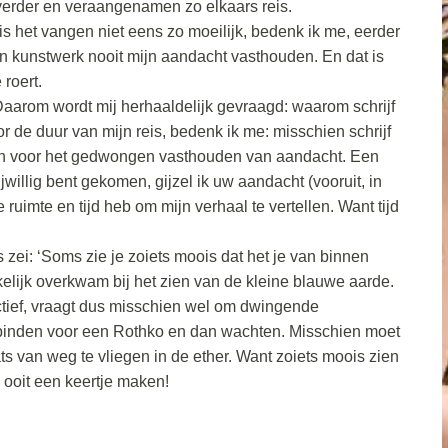
n verder en veraangenamen zo elkaars reis.
is het vangen niet eens zo moeilijk, bedenk ik me, eerder
n kunstwerk nooit mijn aandacht vasthouden. En dat is
roert.
aarom wordt mij herhaaldelijk gevraagd: waarom schrijf
or de duur van mijn reis, bedenk ik me: misschien schrijf
rgen voor het gedwongen vasthouden van aandacht. Een
willig bent gekomen, gijzel ik uw aandacht (vooruit, in
 ruimte en tijd heb om mijn verhaal te vertellen. Want tijd
 zei: ‘Soms zie je zoiets moois dat het je van binnen
elijk overkwam bij het zien van de kleine blauwe aarde.
ctief, vraagt dus misschien wel om dwingende
stbinden voor een Rothko en dan wachten. Misschien moet
aats van weg te vliegen in de ether. Want zoiets moois zien
… ooit een keertje maken!