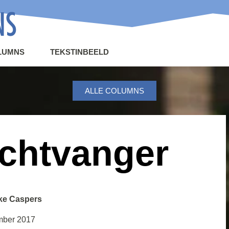
LUMNS
TEKSTINBEELD
ALLE COLUMNS
chtvanger
ke Caspers
mber 2017