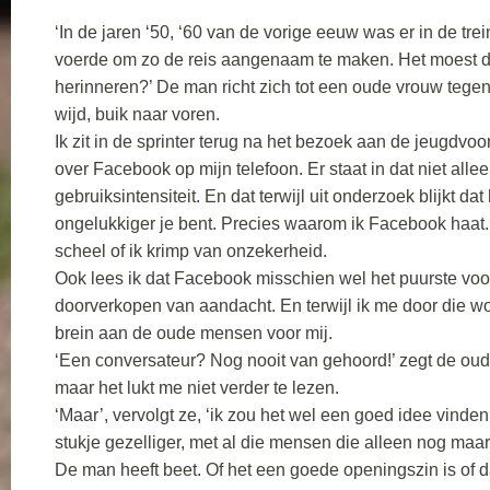
‘In de jaren ‘50, ‘60 van de vorige eeuw was er in de t
voerde om zo de reis aangenaam te maken. Het moest dan
herinneren?’ De man richt zich tot een oude vrouw tegen
wijd, buik naar voren.
Ik zit in de sprinter terug na het bezoek aan de jeugdvoor
over Facebook op mijn telefoon. Er staat in dat niet alle
gebruiksintensiteit. En dat terwijl uit onderzoek blijkt d
ongelukkiger je bent. Precies waarom ik Facebook haat. O
scheel of ik krimp van onzekerheid.
Ook lees ik dat Facebook misschien wel het puurste voo
doorverkopen van aandacht. En terwijl ik me door die woo
brein aan de oude mensen voor mij.
‘Een conversateur? Nog nooit van gehoord!’ zegt de oud
maar het lukt me niet verder te lezen.
‘Maar’, vervolgt ze, ‘ik zou het wel een goed idee vinden
stukje gezelliger, met al die mensen die alleen nog maar
De man heeft beet. Of het een goede openingszin is of d