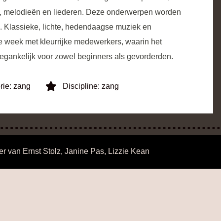
a’s, melodieën en liederen. Deze onderwerpen worden
s. Klassieke, lichte, hedendaagse muziek en
 week met kleurrijke medewerkers, waarin het
egankelijk voor zowel beginners als gevorderden.
rie:
zang
Discipline:
zang
er van
Ernst Stolz
,
Janine Pas
,
Lizzie Kean