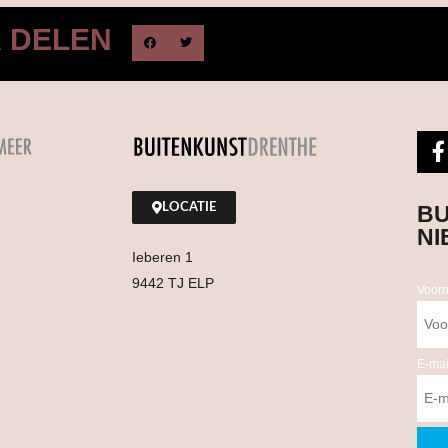
K DELEN
LOCATIE
BU
NI
Ieberen 1
9442 TJ ELP
Voor
E-mai