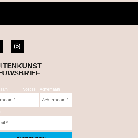
ITENKUNST
EUWSBRIEF
naam
Voegsel
Achternaam
l