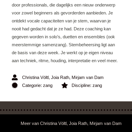
door professionals, die dagelijks een nieuw onderwerp
voor zowel beginners als gevorderden aanbieden. Je
ontdekt vocale capaciteiten van je stem, waarvan je
nooit had gedacht dat je ze had. Deze coaching kan
gegeven worden in solo’s, duetten en ensembles (ook
meerstemmige samenzang). Stembeheersing ligt aan
de basis van deze week. Je werkt op je eigen niveau
aan techniek, ritme, houding, interpretatie en veel meer.
Christina Völtl
,
Joia Rath
,
Mirjam van Dam
Categorie:
zang
Discipline:
zang
Meer van
Christina Völtl
,
Joia Rath
,
Mirjam van Dam