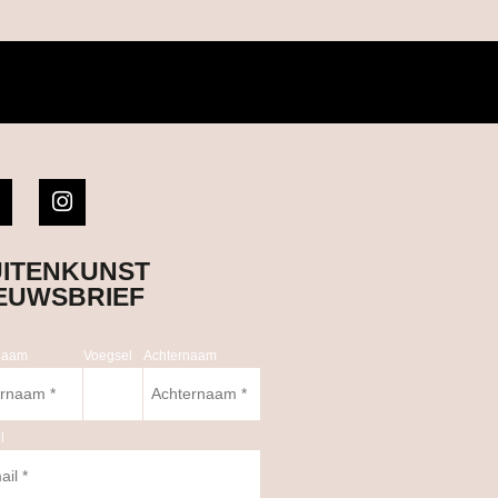
ITENKUNST
EUWSBRIEF
naam
Voegsel
Achternaam
l