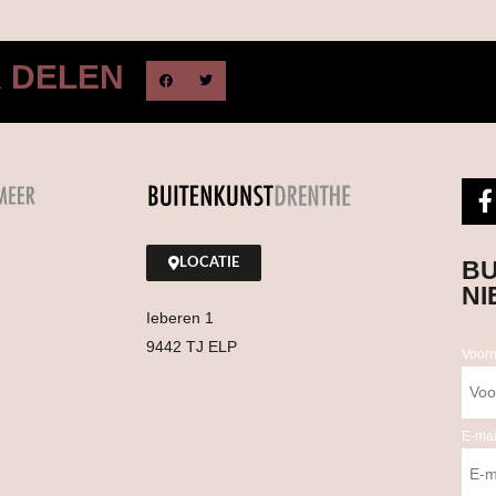
K DELEN
LOCATIE
BU
NI
Ieberen 1
9442 TJ ELP
Voor
E-mai