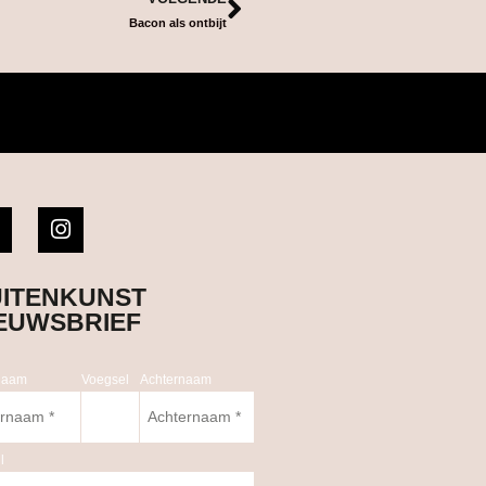
Bacon als ontbijt
ITENKUNST
EUWSBRIEF
naam
Voegsel
Achternaam
l