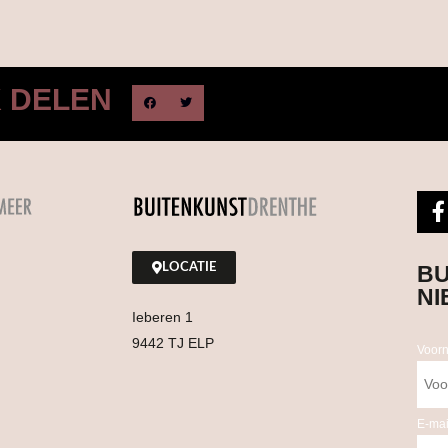
K DELEN
LOCATIE
BU
NI
Ieberen 1
9442 TJ ELP
Voor
E-mai