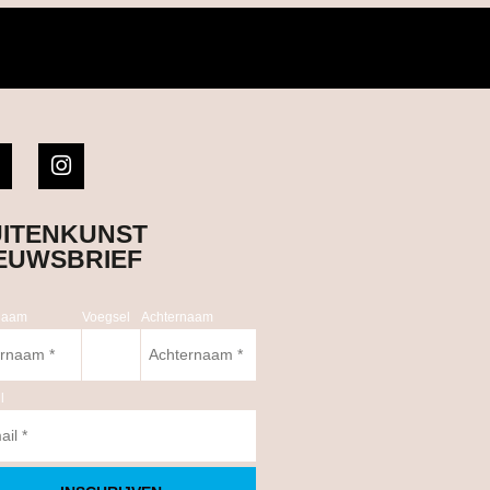
ITENKUNST
EUWSBRIEF
naam
Voegsel
Achternaam
l