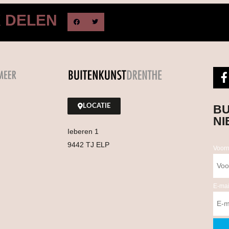
K DELEN
LOCATIE
BU
NI
Ieberen 1
9442 TJ ELP
Voor
E-mai