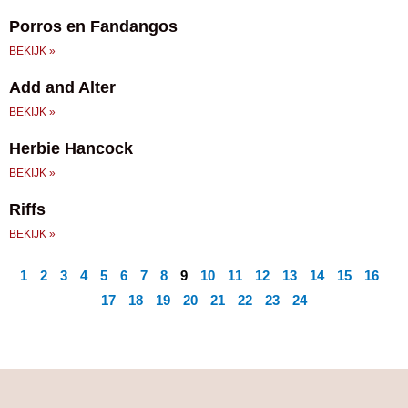
Porros en Fandangos
BEKIJK »
Add and Alter
BEKIJK »
Herbie Hancock
BEKIJK »
Riffs
BEKIJK »
1
2
3
4
5
6
7
8
9
10
11
12
13
14
15
16
17
18
19
20
21
22
23
24