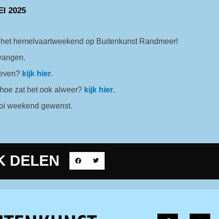
EI 2025
t het hemelvaartweekend op Buitenkunst Randmeer!
tvangen.
geven?
kijk hier
.
 hoe zat het ook alweer?
kijk hier
.
ooi weekend gewenst.
K DELEN